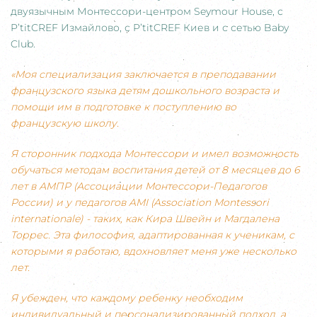
двуязычным Монтессори-центром Seymour House, с
P’titCREF Измайлово, с P’titCREF Киев и с сетью Baby
Club.
«Моя специализация заключается в преподавании
французского языка детям дошкольного возраста и
помощи им в подготовке к поступлению во
французскую школу.
Я сторонник подхода Монтессори и имел возможность
обучаться методам воспитания детей от 8 месяцев до 6
лет в АМПР (Ассоциации Монтессори-Педагогов
России) и у педагогов AMI (Association Montessori
internationale) - таких, как Кира Швейн и Магдалена
Торрес. Эта философия, адаптированная к ученикам, с
которыми я работаю, вдохновляет меня уже несколько
лет.
Я убежден, что каждому ребенку необходим
индивидуальный и персонализированный подход, а