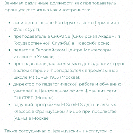
Занимал различные должности как преподаватель
французского языка как иностранного:
ассистент в школе Fördegymnasium (Германия, г.
Фленсбург);
преподаватель в СибАГСе (Сибирская Академия
Государственной Службы) в Новосибирске;
педагог в Европейском Центре Монтессори
Ивакино в Химках;
преподаватель для ясельных и детсадовских групп,
а затем старший преподаватель в трёхъязычной
школе P’titCREF 1905 (Москва);
директор по педагогической работе и обучению
учителей в Центральном офисе Франшиз сети
P’titCREF (Москва);
ведущий программы FLSco/FLS для начальных
классов в Французском Лицее при посольстве
(AEFE) в Москве.
Также сотрудничал с Французским институтом, с