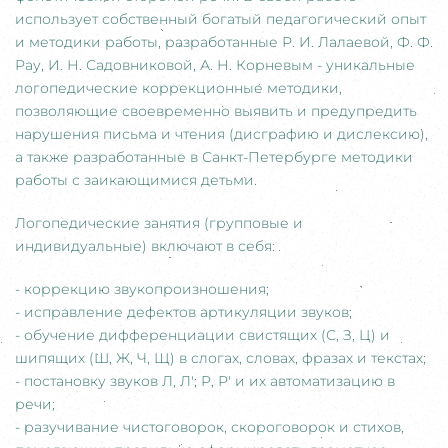
использует собственный богатый педагогический опыт
и методики работы, разработанные Р. И. Лалаевой, Ф. Ф.
Рау, И. Н. Садовниковой, А. Н. Корневым - уникальные
логопедические коррекционные методики,
позволяющие своевременно выявить и предупредить
нарушения письма и чтения (дисграфию и дислексию),
а также разработанные в Санкт-Петербурге методики
работы с заикающимися детьми.
Логопедические занятия (групповые и
индивидуальные) включают в себя:
- коррекцию звукопроизношения;
- исправление дефектов артикуляции звуков;
- обучение дифференциации свистящих (С, З, Ц) и
шипящих (Ш, Ж, Ч, Щ) в слогах, словах, фразах и текстах;
- постановку звуков Л, Л'; Р, Р' и их автоматизацию в
речи;
- разучивание чистоговорок, скороговорок и стихов,