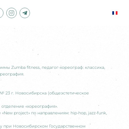
ммы Zumba fitness, педагог-хореограф: классика,
ореография.
 № 23 г. Новосибирска (общеэстетическое
0, отделение «хореография».
New project» по направлениям: hip-hop, jazz-funk,
нцу при Новосибирском Государственном