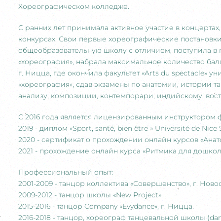
Хореографическом колледже.
С ранних лет принимала активное участие в концертах
конкурсах. Свои первые хореографические постановки 
общеобразовательную школу с отличием, поступила в п
«хореография», набрала максимальное количество бал
г. Ницца, где окончила факультет «Arts du spectacle»
«хореография», сдав экзамены по анатомии, истории т
анализу, композиции, контемпорари; индийскому, вос
С 2016 года является лицензированным инструктором 
2019 - диплом «Sport, santé, bien être » Université de Nice
2020 - сертификат о прохождении онлайн курсов «Анат
2021 - прохождение онлайн курса «Ритмика для дошко
Профессиональный опыт:
2001-2009 - танцор коллектива «Совершенство», г. Ново
2009-2012 - танцор школы «New Project».
2015-2016 - танцор Company «Evydance», г. Ницца.
2016-2018 - танцор, хореограф танцевальной школы (danse