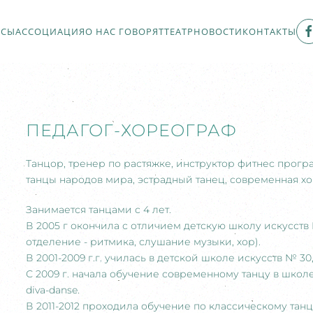
РСЫ
АССОЦИАЦИЯ
О НАС ГОВОРЯТ
ТЕАТР
НОВОСТИ
КОНТАКТЫ
ПЕДАГОГ-ХОРЕОГРАФ
Танцор, тренер по растяжке, инструктор фитнес програ
танцы народов мира, эстрадный танец, современная х
Занимается танцами с 4 лет.
В 2005 г окончила с отличием детскую школу искусств
отделение - ритмика, слушание музыки, хор).
В 2001-2009 г.г. училась в детской школе искусств № 3
С 2009 г. начала обучение современному танцу в школе «
diva-danse.
В 2011-2012 проходила обучение по классическому та