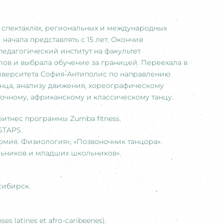
, спектаклях, региональных и международных
начала представлять с 15 лет. Окончив
едагогический институт на факультет
лов и выбрала обучение за границей. Переехала в
 университета София-Антиполис по направлению
анца, анализу движения, хореографическому
точному, африканскому и классическому танцу.
фитнес программы Zumba fitness.
 STAPS.
омия. Физиология», «Позвоночник танцора».
льников и младших школьников».
сибирск.
s latines et afro-caribeenes).