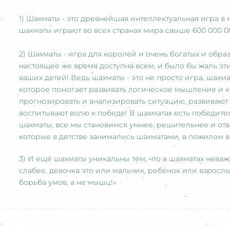
1) Шахматы - это древнейшая интеллектуальная игра в м
шахматы играют во всех странах мира свыше 600 000 0
2) Шахматы - игра для королей и очень богатых и обр
настоящее же время доступна всем, и было бы жаль эт
ваших детей! Ведь шахматы - это не просто игра, шахм
которое помогает развивать логическое мышление и 
прогнозировать и анализировать ситуацию, развивают
воспитывают волю к победе! В шахматах есть победител
шахматы, все мы становимся умнее, решительнее и отве
которые в детстве занимались шахматами, в пожилом 
3) И ещё шахматы уникальны тем, что в шахматах неваж
слабее, девочка это или мальчик, ребёнок или взрослый
борьба умов, а не мышц!»