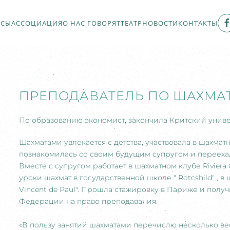
РСЫ
АССОЦИАЦИЯ
О НАС ГОВОРЯТ
ТЕАТР
НОВОСТИ
КОНТАКТЫ
ПРЕПОДАВАТЕЛЬ ПО ШАХМА
По образованию экономист, закончила Критский униве
Шахматами увлекается с детства, участвовала в шахмат
познакомилась со своим будущим супругом и переехал
Вместе с супругом работает в шахматном клубе Riviera 
уроки шахмат в государственной школе " Rotcshild" , в 
Vincent de Paul". Прошла стажировку в Париже и пол
Федерации на право преподавания.
«В пользу занятий шахматами перечислю несколько ве