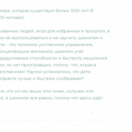
ире, которая существует более 1500 лет! В
00 человек!
азованных людей, игра для избранных в прошлом, в
им не воспользоваться и не научить шахматам и
аты - это полезное умственное упражнение,
концентрацию внимания, шахматы учат
 дедуктивные способности и быстроту мышления,
и, но нет проигравших, потому- что, играя в
тственнее! Научно установлено, что дети,
возрасте лучше и быстрее соображают!
но, кто из нас выше или ниже, сильнее или
, в шахматах все равны, потому-что здесь идёт