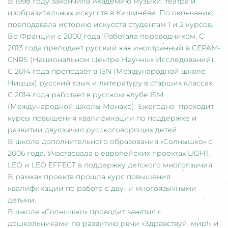
В 1998 году закончила Академию музыки, театра и
изобразительных искусств в Кишинёве. По окончанию
преподавала историю искусств студентам 1 и 2 курсов.
Во Франции с 2000 года. Работала переводчиком. С
2013 года преподает русский как иностранный в CEPAM-
CNRS (Национальном Центре Научных Исследований).
С 2014 года преподаёт в ISN (Международной школе
Ниццы) русский язык и литературу в старших классах.
С 2014 года работает в русском клубе ISM
(Международной школы Монако). Ежегодно проходит
курсы повышения квалификации по поддержке и
развитии двуязычия русскоговорящих детей.
В школе дополнительного образования «Солнышко» с
2006 года. Участвовала в европейских проектах LIGHT,
LEO и LEO EFFECT в поддержку детского многоязычия.
В рамках проекта прошла курс повышения
квалификации по работе с дву- и многоязычными
детьми.
В школе «Солнышко» проводит занятия с
дошкольниками по развитию речи «Здравствуй, мир!» и