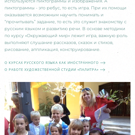
используются пиктограммы и изображения. А
пиктограммы - это ребус, то есть игра. При их помощи
оказывается возможным научить понимать и
“прочитывать” задание, то есть это служит знакомству с
русским языком и развитию речи. В основе методики
по курсу «Окружающий мир» лежит игра, важную роль
выполняют слушание рассказов, сказок и стихов,
рисование, аппликация, конструирование.
О КУРСАХ РУССКОГО ЯЗЫКА КАК ИНОСТРАННОГО
О РАБОТЕ ХУДОЖЕСТВЕННОЙ СТУДИИ «ПАЛИТРА»