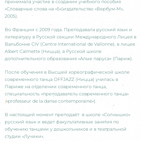
принимала участие в создании учебного пособия
«Словарные слова на «5»(издательство «Вербум-М»,
2005).
Во Франции с 2009 года. Преподавала русский язык и
литературу в Русской секции Международного Лицея в
Вальбонне CIV (Centre International de Vallonne), в лицее
Albert Calmette (Ницца), в Русской школе
дополнительного образования «Алые паруса» (Париж).
После обучения в Высшей хореографической школе
современного танца OFFJAZZ (Ницца) училась в
Париже на отделении современного танца,
специальность «преподаватель современного танца»
(
«professeur de la danse contemporaine»).
В настоящий момент преподаёт в школе «Солнышко»
русский язык и ведет факультативные занятия по
обучению танцами у дошкольников и в театральной
студии «Лучики».