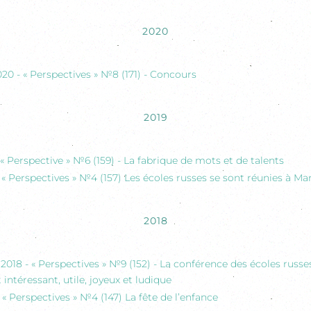
2020
20 - « Perspectives » №8 (171) - Concours
2019
 « Perspective » №6 (159) - La fabrique de mots et de talents
- « Perspectives » №4 (157) Les écoles russes se sont réunies à Mar
2018
018 - « Perspectives » №9 (152) - La conférence des écoles russes
ntéressant, utile, joyeux et ludique
- « Perspectives » №4 (147) La fête de l’enfance