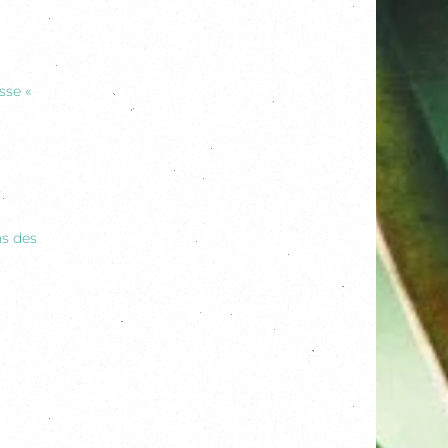
sse «
ns des