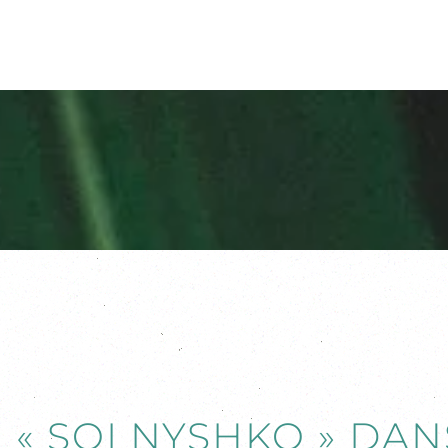
 « SOLNYSHKO » DAN