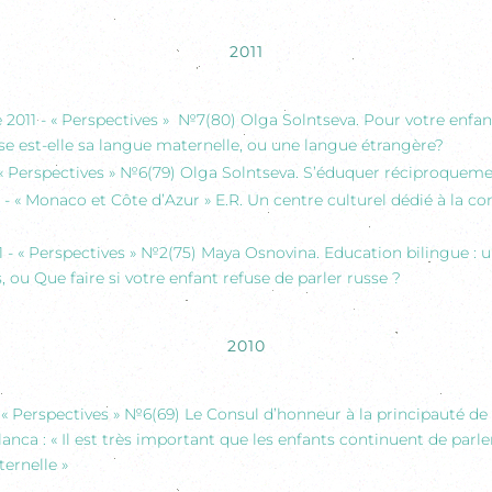
2011
2011 - « Perspectives » №7(80) Olga Solntseva. Pour votre enfant
se est-elle sa langue maternelle, ou une langue étrangère?
- « Perspectives » №6(79) Olga Solntseva. S’éduquer réciproquem
1 - « Monaco et Côte d’Azur » E.R. Un centre culturel dédié à la
11 - « Perspectives » №2(75) Maya Osnovina. Education bilingue : 
, ou Que faire si votre enfant refuse de parler russe ?
2010
- « Perspectives » №6(69) Le Consul d’honneur à la principauté d
anca : « Il est très important que les enfants continuent de parle
ernelle »