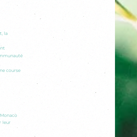
, la
ent
 communauté
une course
e Monaco
r leur