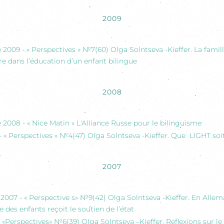
2009
009 - « Perspectives » №7(60) Olga Solntseva -Kieffer. La famille
ûre dans l’éducation d’un enfant bilingue
2008
2008 - « Nice Matin » L'Alliance Russe pour le bilinguisme
- « Perspectives » №4(47) Olga Solntseva -Kieffer. Que LIGHT soi
2007
007 - « Perspective s» №9(42) Olga Solntseva -Kieffer. En Allem
 des enfants reçoit le soutien de l’état
 «Perspectives» №6(39) Olga Solntseva –Kieffer. Reflexions sur le