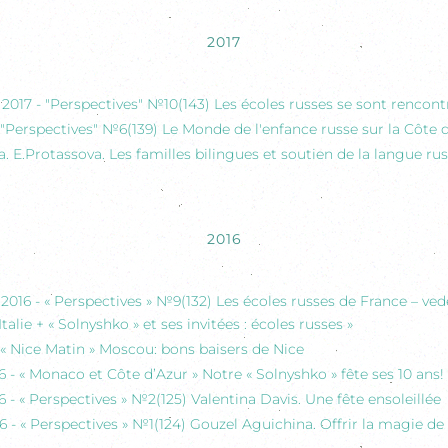
2017
017 - "Perspectives" №10(143) Les écoles russes se sont rencont
- "Perspectives" №6(139) Le Monde de l'enfance russe sur la Côte 
. E.Protassova. Les familles bilingues et soutien de la langue ru
2016
016 - « Perspectives » №9(132) Les écoles russes de France – ved
Italie + « Solnyshko » et ses invitées : écoles russes »
 « Nice Matin » Moscou: bons baisers de Nice
6 - « Monaco et Côte d’Azur » Notre « Solnyshko » fête ses 10 ans!
6 - « Perspectives » №2(125) Valentina Davis. Une fête ensoleillée
16 - « Perspectives » №1(124) Gouzel Aguichina. Offrir la magie d