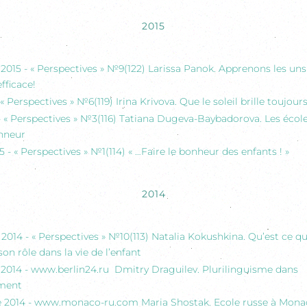
2015
015 - « Perspectives » №9(122) Larissa Panok. Apprenons les uns
fficace!
 « Perspectives » №6(119) Irina Krivova. Que le soleil brille toujours
- « Perspectives » №3(116) Tatiana Dugeva-Baybadorova. Les écol
onneur
5 - « Perspectives » №1(114) « …Faire le bonheur des enfants ! »
2014
014 - « Perspectives » №10(113) Natalia Kokushkina. Qu’est ce qu
son rôle dans la vie de l’enfant
014 - www.berlin24.ru Dmitry Draguilev. Plurilinguisme dans
ement
2014 - www.monaco-ru.com Maria Shostak. Ecole russe à Monac