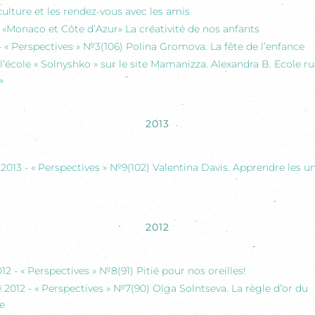
culture et les rendez-vous avec les amis
- «Monaco et Côte d’Azur» La créativité de nos anfants
- « Perspectives » №3(106) Polina Gromova. La fête de l’enfance
 l’école « Solnyshko » sur le site Mamanizza. Alexandra B. Ecole ru
»
2013
013 - « Perspectives » №9(102) Valentina Davis. Apprendre les u
2012
2 - « Perspectives » №8(91) Pitié pour nos oreilles!
2012 - « Perspectives » №7(90) Olga Solntseva. La règle d’or du
e