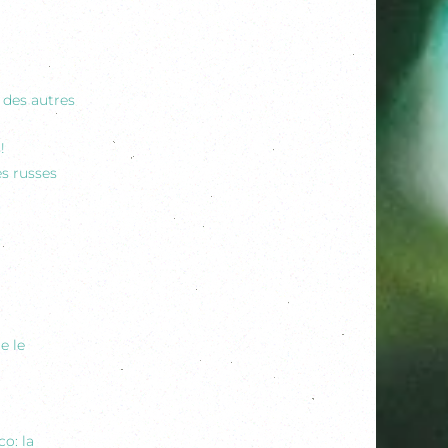
 des autres
!
es russes
e le
o: la