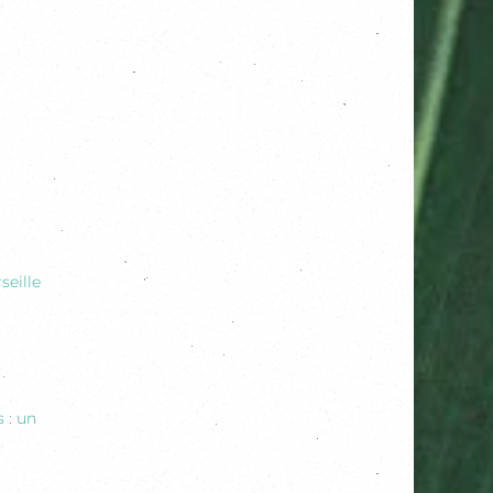
seille
 : un