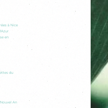
rées à Nice
d'Azur
sse en
ettes du
e Nouvel An