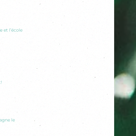
 et l’école
t!
agne le