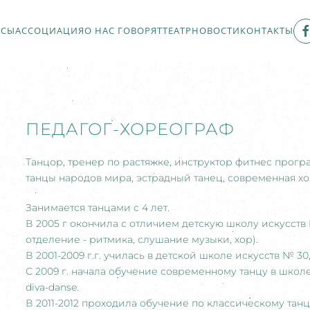
РСЫ
АССОЦИАЦИЯ
О НАС ГОВОРЯТ
ТЕАТР
НОВОСТИ
КОНТАКТЫ
ПЕДАГОГ-ХОРЕОГРАФ
Танцор, тренер по растяжке, инструктор фитнес програ
танцы народов мира, эстрадный танец, современная х
Занимается танцами с 4 лет.
В 2005 г окончила с отличием детскую школу искусств
отделение - ритмика, слушание музыки, хор).
В 2001-2009 г.г. училась в детской школе искусств № 3
С 2009 г. начала обучение современному танцу в школе «
diva-danse.
В 2011-2012 проходила обучение по классическому та