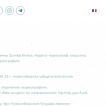
ммы Zumba fitness, педагог-хореограф: классика,
ореография.
 № 23 г. Новосибирска (общеэстетическое
0, отделение «хореография».
New project» по направлениям: hip-hop, jazz-funk,
нцу при Новосибирском Государственном