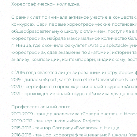
Хореографическом колледже.
С ранних лет принимала активное участие в концертах
конкурсах. Свои первые хореографические постановки 
общеобразовательную школу с отличием, поступила в п
«хореография», набрала максимальное количество бал
г. Ницца, где окончила факультет «Arts du spectacle»
«хореография», сдав экзамены по анатомии, истории т
анализу, композиции, контемпорари; индийскому, вос
С 2016 года является лицензированным инструктором 
2019 - диплом «Sport, santé, bien être » Université de Nice
2020 - сертификат о прохождении онлайн курсов «Анат
2021 - прохождение онлайн курса «Ритмика для дошко
Профессиональный опыт:
2001-2009 - танцор коллектива «Совершенство», г. Ново
2009-2012 - танцор школы «New Project».
2015-2016 - танцор Company «Evydance», г. Ницца.
2016-2018 - танцор, хореограф танцевальной школы (danse