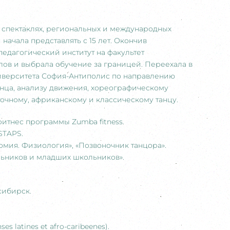
, спектаклях, региональных и международных
начала представлять с 15 лет. Окончив
едагогический институт на факультет
лов и выбрала обучение за границей. Переехала в
 университета София-Антиполис по направлению
анца, анализу движения, хореографическому
точному, африканскому и классическому танцу.
фитнес программы Zumba fitness.
 STAPS.
омия. Физиология», «Позвоночник танцора».
льников и младших школьников».
сибирск.
s latines et afro-caribeenes).