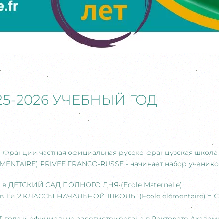
25-2026 УЧЕБНЫЙ ГОД
ге Франции частная официальная русско-французская шко
ENTAIRE) PRIVEE FRANCO-RUSSE - начинает набор учеников н
я в ДЕТСКИЙ САД ПОЛНОГО ДНЯ (Ecole Maternelle).
в 1 и 2 КЛАССЫ НАЧАЛЬНОЙ ШКОЛЫ (Ecole elémentaire) = CP (
23 года и официально зарегистрирована в Ректорате Акаде