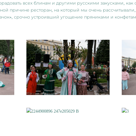
радовать всех блинам и другими русскими закусками, как о
ой причине ресторан, на который мы очень рассчитывали, 
ачок», срочно устроивший угощение пряниками и конфетам