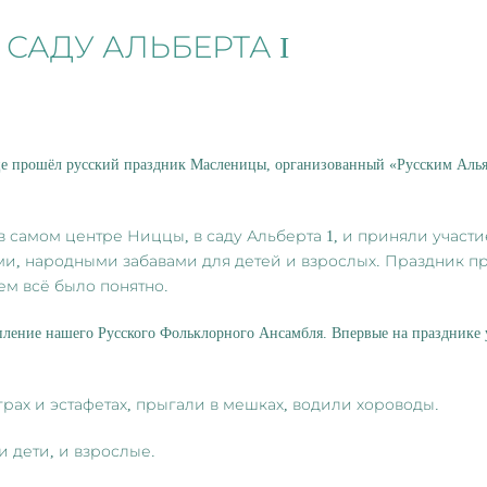
САДУ АЛЬБЕРТА I
ицце прошёл русский праздник Масленицы, организованный «Русским Аль
в самом центре Ниццы, в саду Альберта 1, и приняли участи
ми, народными забавами для детей и взрослых. Праздник п
ем всё было понятно.
упление нашего Русского Фольклорного Ансамбля. Впервые на празднике 
грах и эстафетах, прыгали в мешках, водили хороводы.
и дети, и взрослые.