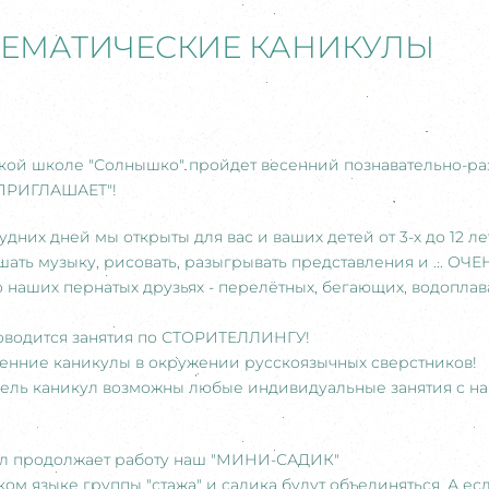
ТЕМАТИЧЕСКИЕ КАНИКУЛЫ
русской школе "Солнышко" пройдет весенний познавательно-ра
ПРИГЛАШАЕТ"!
удних дней мы открыты для вас и ваших детей от 3-х до 12 ле
ушать музыку, рисовать, разыгрывать представления и ... 
о наших пернатых друзьях - перелётных, бегающих, водоплав
роводится занятия по СТОРИТЕЛЛИНГУ!
енние каникулы в окружении русскоязычных сверстников!
недель каникул возможны любые индивидуальные занятия с 
л продолжает работу наш "МИНИ-САДИК"
ом языке группы "стажа" и садика будут объединяться. А есл