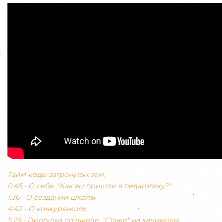
Тайм-коды затронутых тем:
0:46 - О себе. "Как вы пришли в педагогику?"
1.36 - О создании школы.
4:42 - О конкуренции.
5:29 - Прогулка по школе. "Стажи" на каникулах.