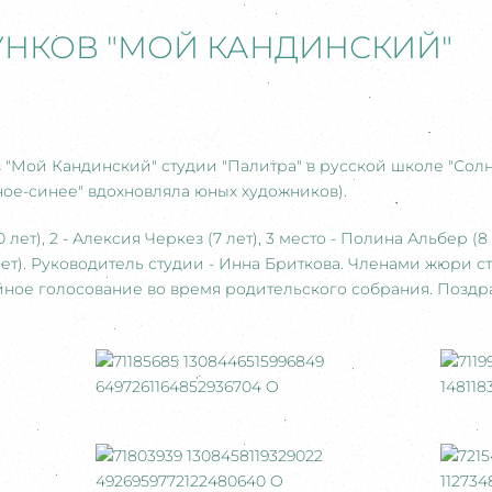
УНКОВ "МОЙ КАНДИНСКИЙ"
в "Мой Кандинский" студии "Палитра" в русской школе "Сол
ное-синее" вдохновляла юных художников).
0 лет), 2 - Алексия Черкез (7 лет), 3 место - Полина Альбер (
 лет). Руководитель студии - Инна Бриткова. Членами жюри 
йное голосование во время родительского собрания. Поздр