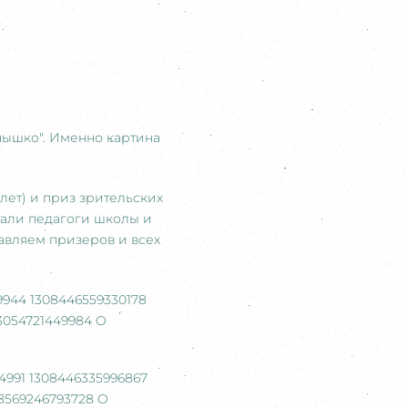
нышко". Именно картина
8 лет) и приз зрительских
стали педагоги школы и
авляем призеров и всех