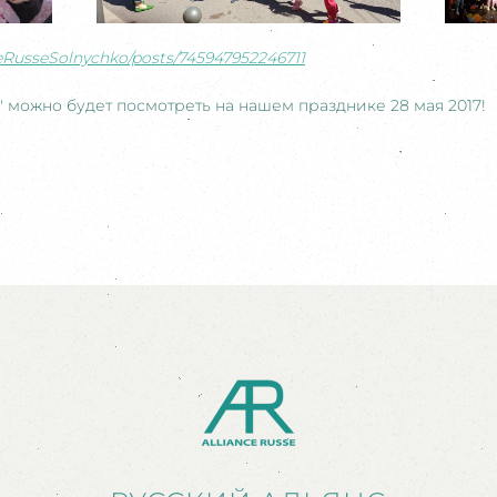
eRusseSolnychko/posts/745947952246711
" можно будет посмотреть на нашем празднике 28 мая 2017!