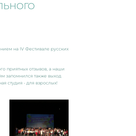
ЛЬНОГО
нием на IV Фестивале русских
го приятных отзывов, а наши
ям запомнился также выход
я студия - для взрослых!