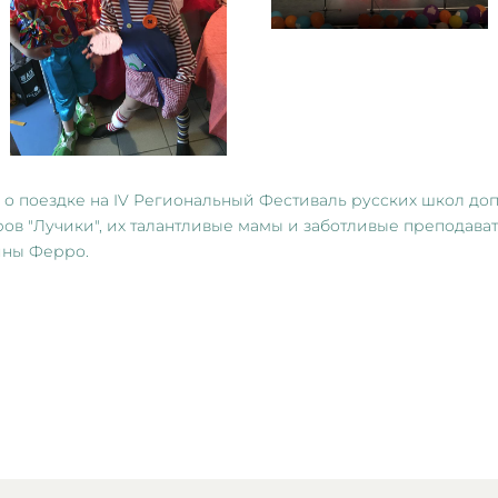
о поездке на IV Региональный Фестиваль русских школ доп
ров "Лучики", их талантливые мамы и заботливые преподав
ины Ферро.