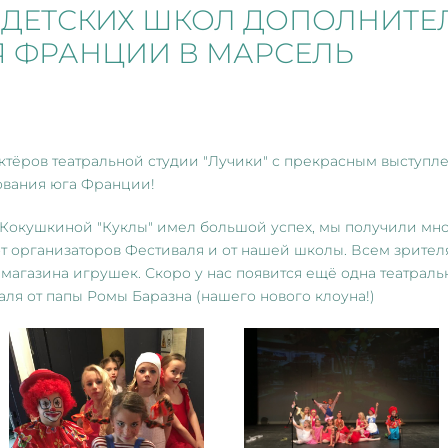
Ь ДЕТСКИХ ШКОЛ ДОПОЛНИТЕ
 ФРАНЦИИ В МАРСЕЛЬ
ров театральной студии "Лучики" с прекрасным выступле
ования юга Франции!
 Кокушкиной "Куклы" имел большой успех, мы получили мно
от организаторов Фестиваля и от нашей школы. Всем зрител
агазина игрушек. Скоро у нас появится ещё одна театральна
ля от папы Ромы Баразна (нашего нового клоуна!)