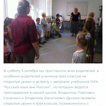
В субботу 5 октября мы пригласили всех родителей, а
особенно родителей учеников трёх классов на
открытые уроки и встречу с авторами учебников УМК
“Русский язык вне России” , по которым ведется
преподавание в нашей школе. Владимир Павлович
Синячкин и Владимир Васильевич Дронов провели
открытые уроки в трёх классах, познакомились с