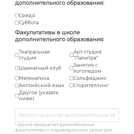
дополнительного образования:
Среда
Суббота
Факультативы в школе
дополнительного образования:
Театральная
Арт-студия
студия
"Палитра"
Занятия с
Шахматный клуб
логопедом
Математика
Сольфеджио
Английский язык
Сторителлинг
Другое (указать
ниже)
* Школа предлагает разнообразные
факультативы и индивидуальные уроки для