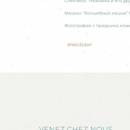
Спектакль “Незнайка и его д
Мюзикл “Волшебный мешок” М
Фотографии с праздника мож
PRÉCÉDENT
VENEZ CHEZ NOUS