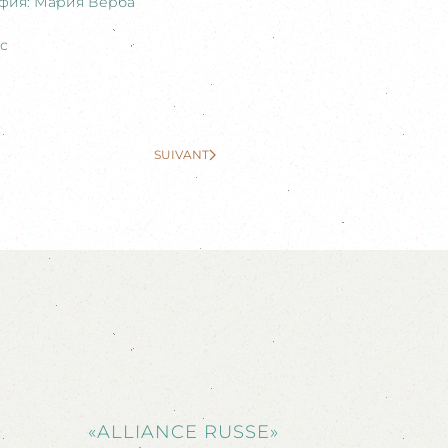
афия: Мария Верба
с
SUIVANT
«ALLIANCE RUSSE»