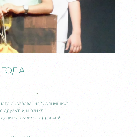
 ГОДА
ного образования “Солнышко”
го друзья” и мюзикл
дельно в зале с террассой