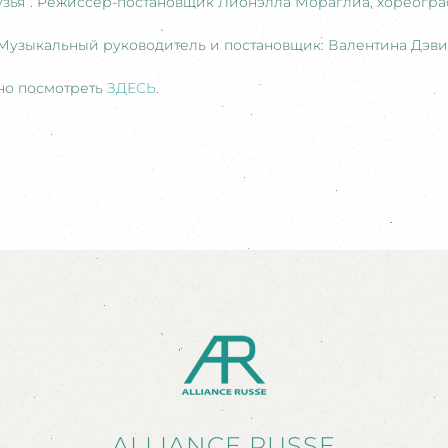
рузья”. Режиссёр-постановщик Лионэлла Мораглиа, хореогр
узыкальный руководитель и постановщик: Валентина Дэви
но посмотреть
ЗДЕСЬ
.
ALLIANCE RUSSE