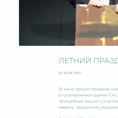
ЛЕТНИЙ ПРАЗ
25 JUIN 2011
25 июня прошёл праздник око
в гостеприимном здании C.A.L.
“Волшебный мешок” с участие
наверху, празднично украшен