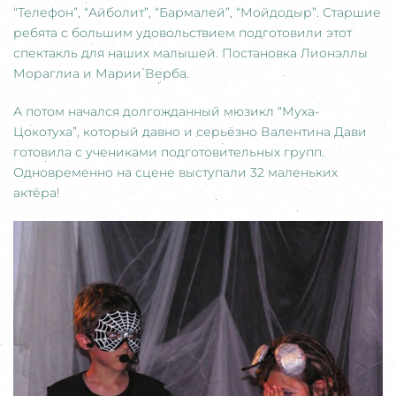
“Телефон”, “Айболит”, “Бармалей”, “Мойдодыр”. Старшие
ребята с большим удовольствием подготовили этот
спектакль для наших малышей. Постановка Лионэллы
Мораглиа и Марии Верба.
А потом начался долгожданный мюзикл “Муха-
Цокотуха”, который давно и серьёзно Валентина Дави
готовила с учениками подготовительных групп.
Одновременно на сцене выступали 32 маленьких
актёра!