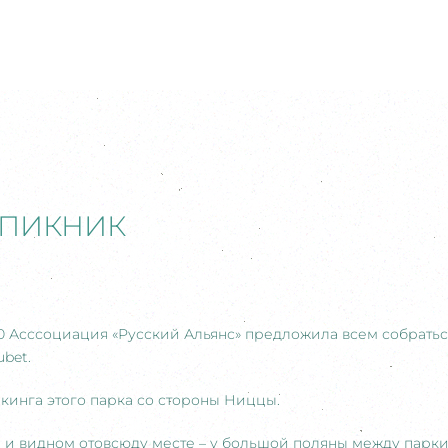
 ПИКНИК
.00 Асссоциация «Русский Альянс» предложила всем собратьс
ubet.
кинга этого парка со стороны Ниццы.
и видном отовсюду месте – у большой поляны между паркин