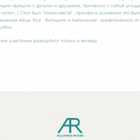
ющие пришли с детьми и друзьями, принесли с собой угощ
то хотел…) Стол был “полон явств” , причём в основном это 
крашеные яйца. Все - большие и маленькие - развлекались от
утбол.
ие участники разошлись только к вечеру.