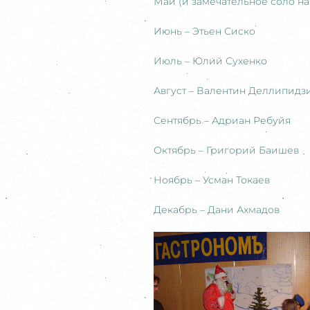
Май (и замечательное соло на
Июнь – Этьен Сиско
Июль – Юлий Сухенко
Август – Валентин Деллипидз
Сентябрь – Адриан Ребуйя
Октябрь – Григорий Баишев
Ноябрь – Усман Токаев
Декабрь – Дани Ахмадов