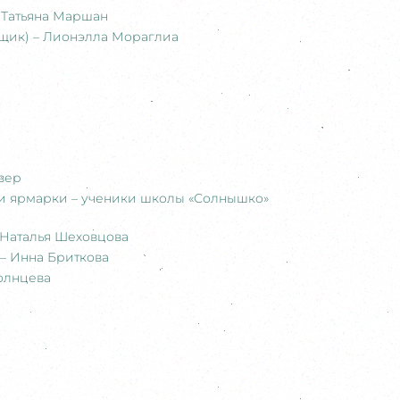
 Татьяна Маршан
щик) – Лионэлла Мораглиа
а
зер
ти ярмарки – ученики школы «Солнышко»
 Наталья Шеховцова
– Инна Бриткова
олнцева