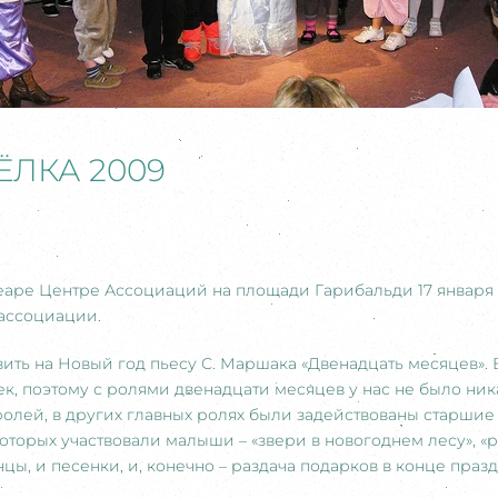
ЛКА 2009
аре Центре Ассоциаций на площади Гарибальди 17 января 2
ассоциации.
вить на Новый год пьесу С. Маршака «Двенадцать месяцев»
ек, поэтому с ролями двенадцати месяцев у нас не было ни
ролей, в других главных ролях были задействованы старши
 которых участвовали малыши – «звери в новогоднем лесу», «
нцы, и песенки, и, конечно – раздача подарков в конце праз