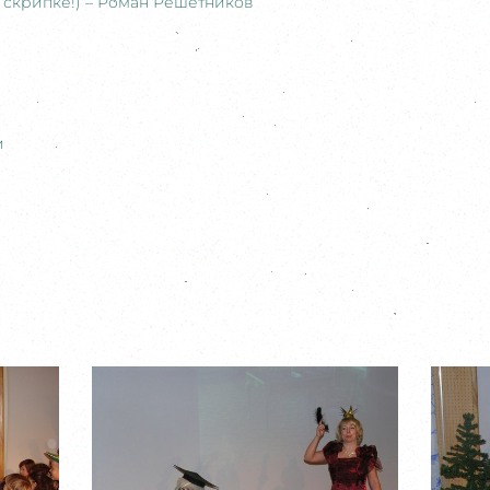
 скрипке!) – Роман Решётников
и