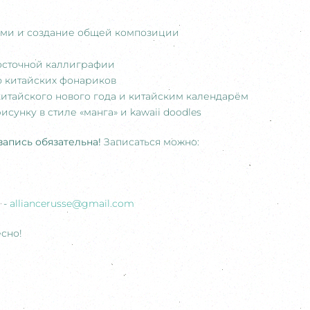
ами и создание общей композиции
осточной каллиграфии
ю китайских фонариков
итайского нового года и китайским календарём
исунку в стиле «манга» и kawaii doodles
апись обязательна!
Записаться можно:
 -
alliancerusse@gmail.com
сно!