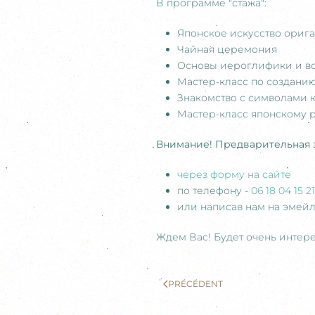
В программе "стажа":
Японское искусство ориг
⁠⁠Чайная церемония
Основы иероглифики и в
Мастер-класс по создани
Знакомство с символами к
⁠Мастер-класс японскому р
Внимание! Предварительная з
через форму на сайте
по телефону -
06 18 04 15 21
или написав нам на эмейл
Ждем Вас! Будет очень интере
PRÉCÉDENT