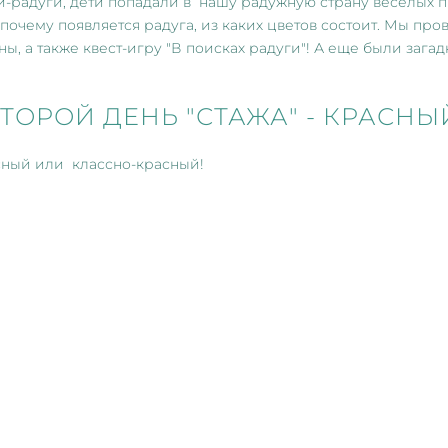
и-радуги, дети попадали в нашу радужную страну веселых 
 почему появляется радуга, из каких цветов состоит. Мы пр
ы, а также квест-игру "В поисках радуги"! А еще были загад
ТОРОЙ ДЕНЬ "СТАЖА" - КРАСНЫ
сный или классно-красный!