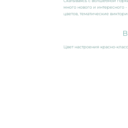
Скатываясь с волшебной горк
много нового и интересного -
цветов, тематические викторин
В
Цвет настроения красно-клас