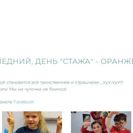
ЕДНИЙ, ДЕНЬ "СТАЖА" - ОРАН
й становится всё таинственнее и страшнеее …УуУ-УуУ!!!
гать! Мы ни чуточки не боимся!
канеле
Facebook