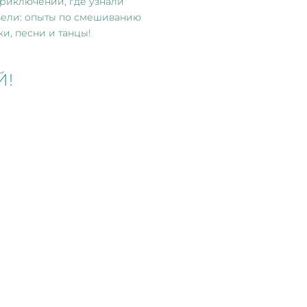
приключений, где узнали
овели: опыты по смешиванию
ки, песни и танцы!
Й!