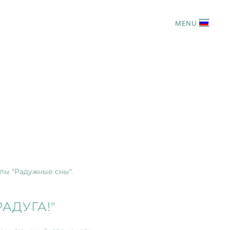
MENU
лы "Радужные сны".
АДУГА!"