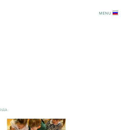
MENU
еда.