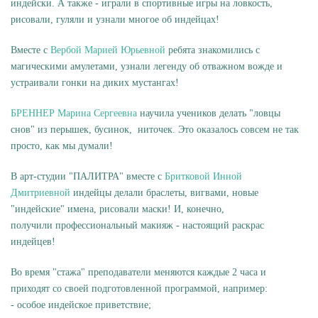
индейски. А также - играли в спортивные игры на ловкость,
рисовали, гуляли и узнали многое об индейцах!
Вместе с
Вербой Марией Юрьевной
ребята знакомились с
магическими амулетами, узнали легенду об отважном вожде и
устраивали гонки на диких мустангах!
БРЕННЕР Марина Сергеевна
научила учеников делать "ловцы
снов" из перышек, бусинок, ниточек. Это оказалось совсем не так
просто, как мы думали!
В арт-студии "ПАЛИТРА" вместе с
Бритковой Инной
Дмитриевной
индейцы делали браслеты, вигвами, новые
"индейские" имена, рисовали маски! И, конечно,
получили профессиональный макияж - настоящий раскрас
индейцев!
Во время "стажа" преподаватели меняются каждые 2 часа и
приходят со своей подготовленной программой, например:
- особое индейское приветствие;