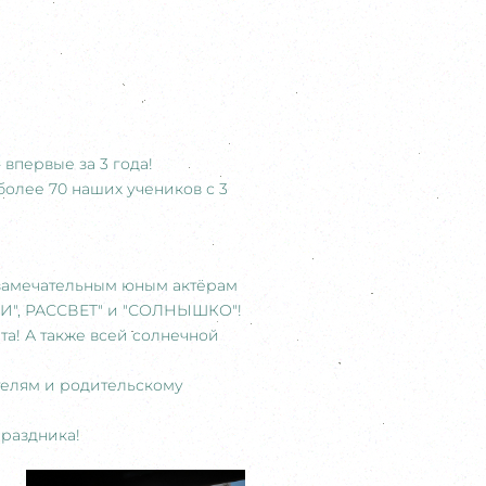
впервые за 3 года!
более 70 наших учеников с 3
замечательным юным актёрам
ЧКИ", РАССВЕТ" и "СОЛНЫШКО"!
! А также всей солнечной
елям и родительскому
раздника!