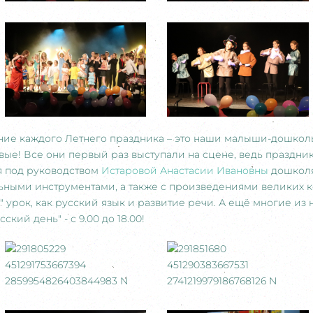
ние каждого Летнего праздника – это наши малыши-дошкол
ые! Все они первый раз выступали на сцене, ведь праздник
я под руководством
Истаровой Анастасии Ивановны
дошколят
ьными инструментами, а также c произведениями великих 
" урок, как русский язык и развитие речи. А ещё многие из 
ский день" - с 9.00 до 18.00!