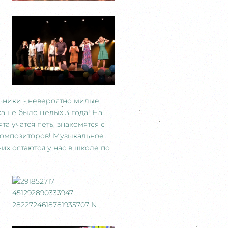
ьники - невероятно милые,
а не было целых 3 года! На
а учатся петь, знакомятся с
композиторов! Музыкальное
них остаются у нас в школе по