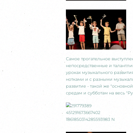
Самое трогательное выступле
непосредственные и талантлив
уроках музыкального развити
нотками и с разными музыкал
развитие - такой же "основной
средам и субботам на весь "Рус