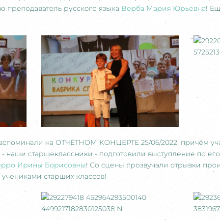
ю преподаватель русского языка
Верба Мария Юрьевна
! Е
вспоминали на ОТЧЁТНОМ КОНЦЕРТЕ 25/06/2022, причём уч
 наши старшеклассники - подготовили выступление по его
рро Ирины Борисовны
! Со сцены прозвучали отрывки про
учениками старших классов!