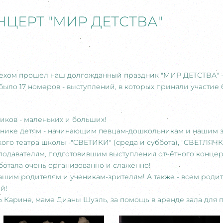
ЦЕРТ "МИР ДЕТСТВА"
пехом прошёл наш долгожданный праздник "МИР ДЕТСТВА" - 
ыло 17 номеров - выступлений, в которых приняли участие 
ков - маленьких и больших!
нике детям - начинающим певцам-дошкольникам и нашим 
ского театра школы -"СВЕТИКИ" (среда и суббота), "СВЕТЛЯ
вателям, подготовившим выступления отчётного концерта
ботала очень организованно и слаженно!
м родителям и ученикам-зрителям! А также - всем родит
й!
рине, маме Дианы Шуэль, за помощь в аренде зала для п