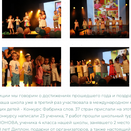
диции мы говорим о достижениях прошедшего года и поздр
наша школа уже в третий раз участвовала в международном
х детей - Конкурс Фабрика слов. 37 стран прислали на этот
онкурсу написали 23 ученика, 7 работ прошли школьный тур
НОВА, ученика 4 класса нашей школы, занявшего 2 место
10 лет! Диплом, подарки от организаторов, а также настоящ