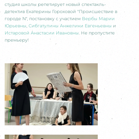
студия школы репетирует новый спектакль-
детектив Екатерины Гороховой "Происшествие в
городе N", постановку с участием
Вербы Марии
Юрьевны
,
Сибгатулины Анжелики Евгеньевны
и
Истаровой Анастасии Ивановны
. Не пропустите
премьеру!