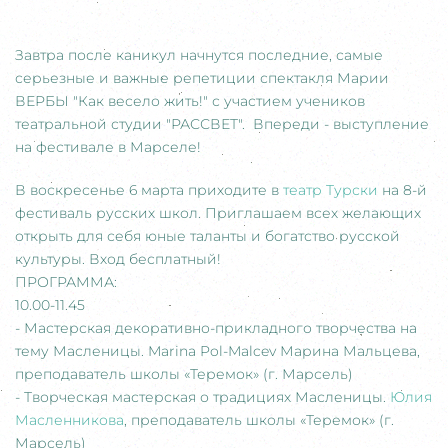
Завтра после каникул начнутся последние, самые
серьезные и важные репетиции спектакля Марии
ВЕРБЫ "Как весело жить!" с участием учеников
театральной студии "РАССВЕТ". Впереди - выступление
на фестивале в Марселе!
В воскресенье 6 марта приходите в
театр Турски
на 8-й
фестиваль русских школ. Приглашаем всех желающих
открыть для себя юные таланты и богатство русской
культуры. Вход бесплатный!
ПРОГРАММА:
10.00-11.45
- Мастерская декоративно-прикладного творчества на
тему Масленицы. Marina Pol-Malcev Марина Мальцева,
преподаватель школы «Теремок» (г. Марсель)
- Творческая мастерская о традициях Масленицы.
Юлия
Масленникова
, преподаватель школы «Теремок» (г.
Марсель)