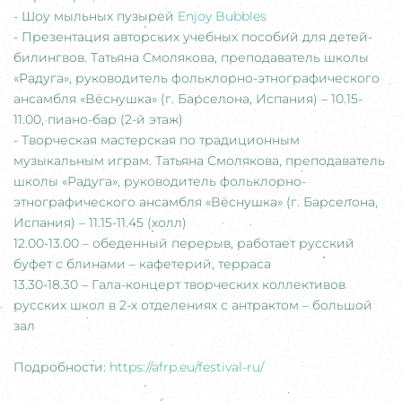
- Шоу мыльных пузырей
Enjoy Bubbles
- Презентация авторских учебных пособий для детей-
билингвов. Татьяна Смолякова, преподаватель школы
«Радуга», руководитель фольклорно-этнографического
ансамбля «Вёснушка» (г. Барселона, Испания) – 10.15-
11.00, пиано-бар (2-й этаж)
- Творческая мастерская по традиционным
музыкальным играм. Татьяна Смолякова, преподаватель
школы «Радуга», руководитель фольклорно-
этнографического ансамбля «Вёснушка» (г. Барселона,
Испания) – 11.15-11.45 (холл)
12.00-13.00 – обеденный перерыв, работает русский
буфет с блинами – кафетерий, терраса
13.30-18.30 – Гала-концерт творческих коллективов
русских школ в 2-х отделениях с антрактом – большой
зал
Подробности:
https://afrp.eu/festival-ru/