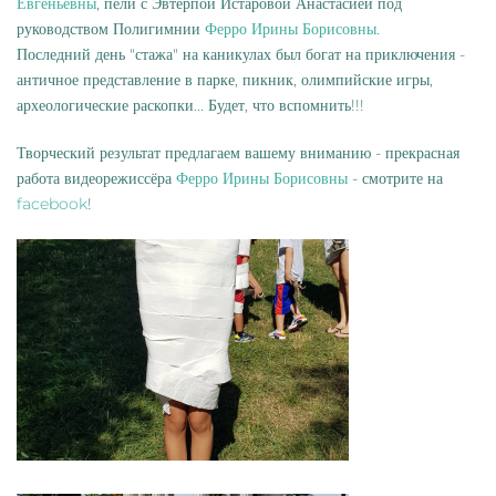
Евгеньевны
, пели с Эвтерпой Истаровой Анастасией под
руководством Полигимнии
Ферро Ирины Борисовны
.
Последний день "стажа" на каникулах был богат на приключения -
античное представление в парке, пикник, олимпийские игры,
археологические раскопки... Будет, что вспомнить!!!
Творческий результат предлагаем вашему вниманию - прекрасная
работа видеорежиссёра
Ферро Ирины Борисовны
- смотрите на
facebook
!