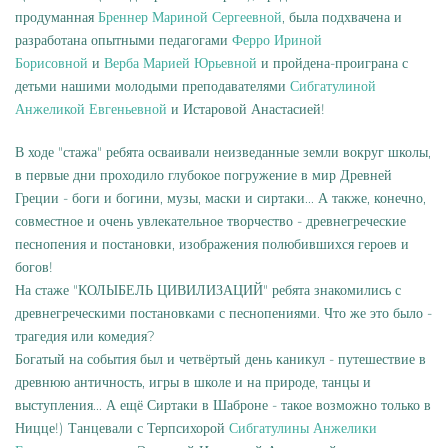
продуманная
Бреннер Мариной Сергеевной
, была подхвачена и
разработана опытными педагогами
Ферро Ириной
Борисовной
и
Верба Марией Юрьевной
и пройдена-проиграна с
детьми нашими молодыми преподавателями
Сибгатулиной
Анжеликой Евгеньевной
и Истаровой Анастасией!
В ходе "стажа" ребята осваивали неизведанные земли вокруг школы,
в первые дни проходило глубокое погружение в мир Древней
Греции - боги и богини, музы, маски и сиртаки... А также, конечно,
совместное и очень увлекательное творчество - древнегреческие
песнопения и постановки, изображения полюбившихся героев и
богов!
На стаже "КОЛЫБЕЛЬ ЦИВИЛИЗАЦИЙ" ребята знакомились с
древнегреческими постановками с песнопениями. Что же это было -
трагедия или комедия?
Богатый на события был и четвёртый день каникул - путешествие в
древнюю античность, игры в школе и на природе, танцы и
выступления... А ещё Сиртаки в Шаброне - такое возможно только в
Ницце!) Танцевали с Терпсихорой
Сибгатулины Анжелики