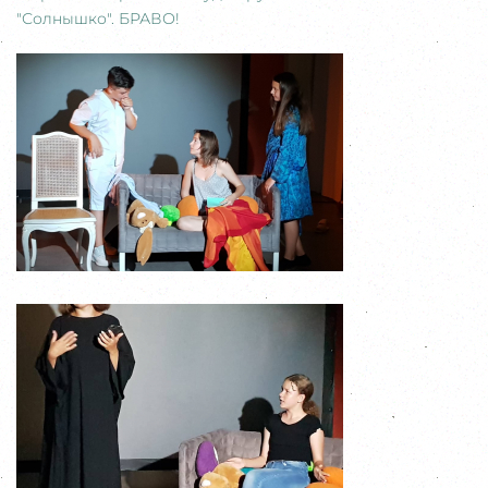
"Солнышко". БРАВО!