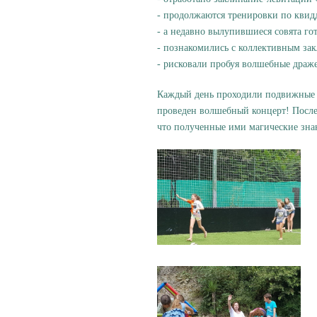
- продолжаются тренировки по квидд
- а недавно вылупившиеся совята го
- познакомились с коллективным за
- рисковали пробуя волшебные драже
Каждый день проходили подвижные иг
проведен волшебный концерт! После
что полученные ими магические зна