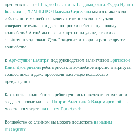
преподавателей -
Шпырко Валентины Владимировны
,
Ферро Ирины
Борисовны
,
ХИМЧЕНКО Надежды Сергеевны
мы изготавливали
собственные волшебные палочки, иметировали и изучали
извержение вулкана, и даже построили собственную школу
волшебства! А ещё мы играли в прятки на улице, играли со
слаймом, праздновали День Рождение, и творили разное другое
волшебство!
В
Арт-студии "Палитра"
под руководством талантливой
Бритковой
Инны Дмитриевны
ребята рисовали волшебное царство и атрибуты
волшебников и даже пробовали настоящее волшебство
превращений.
Как в школе волшебников ребята учились повелевать стихиями и
создавать новые миры с
Шпырко Валентиной Владимировной
- вы
можете посмотреть
на нашем Facebook
.
Волшебство со слаймом вы можете посмотреть
на нашем
Instagram
.