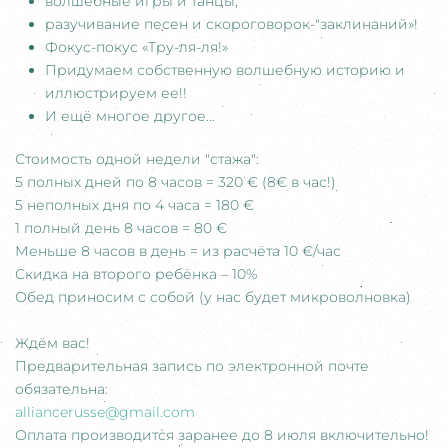
волшебные игры и танцы,
разучивание песен и скороговорок-"заклинаний»!
Фокус-покус «Тру-ля-ля!»
Придумаем собственную волшебную историю и
иллюстрируем ее!!
И ещё многое другое…
Стоимость одной недели "стажа":
5 полных дней по 8 часов = 320 € (8€ в час!)
5 неполных дня по 4 часа = 180 €
1 полный день 8 часов = 80 €
Меньше 8 часов в день = из расчёта 10 €/час
Скидка на второго ребёнка – 10%
Обед приносим с собой (у нас будет микроволновка)
Ждём вас!
Предварительная запись по электронной почте
обязательна:
alliancerusse@gmail.com
Оплата производится заранее до 8 июля включительно!