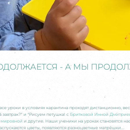
ОДОЛЖАЕТСЯ - А МЫ ПРОДО
все уроки в условиях карантина проходят дистанционно, ве
 на завтрак?" и "Рисуем петушка! с
Бритковой Инной Дмитрие
имировной
и другие. Наши ученики на уроках становятся н
распускаются цветы, появляются разноцветные матрёшки...