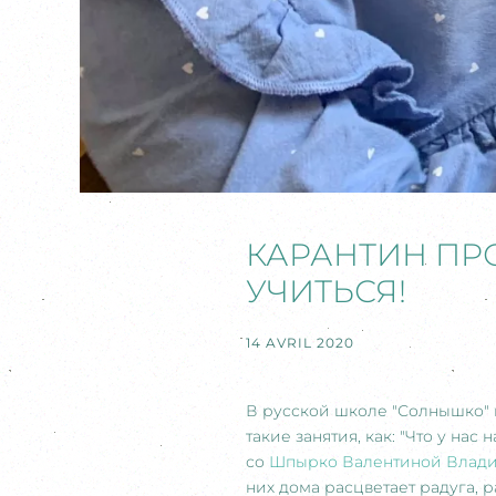
КАРАНТИН ПР
УЧИТЬСЯ!
14 AVRIL 2020
В русской школе "Солнышко" 
такие занятия, как: "Что у нас
со
Шпырко Валентиной Влад
них дома расцветает радуга, 