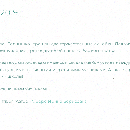
2019
коле "Солнышко" прошли две торжественные линейки. Для у
выступление преподавателей нашего Русского театра!
овезло - мы отмечаем праздник начала учебного года дваж
хнувшими, нарядными и красивыми учениками! А также с 
ами школы!
ься нашими учениками:
нтября. Автор -
Ферро Ирина Борисовна