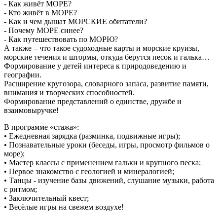
- Как живёт МОРЕ?
- Кто живёт в МОРЕ?
- Как и чем дышат МОРСКИЕ обитатели?
- Почему МОРЕ синее?
- Как путешествовать по МОРЮ?
А также – что такое судоходные карты и морские круизы,
морские течения и штормы, откуда берутся песок и галька…
Формирование у детей интереса к природоведению и
географии.
Расширение кругозора, словарного запаса, развитие памяти,
внимания и творческих способностей.
Формирование представлений о единстве, дружбе и
взаимовыручке!
В программе «стажа»:
• Ежедневная зарядка (разминка, подвижные игры);
• Познавательные уроки (беседы, игры, просмотр фильмов о
море);
• Мастер классы с применением гальки и крупного песка;
• Первое знакомство с геологией и минералогией;
• Танцы - изучение базы движений, слушание музыки, работа
с ритмом;
• Заключительный квест;
• Весёлые игры на свежем воздухе!