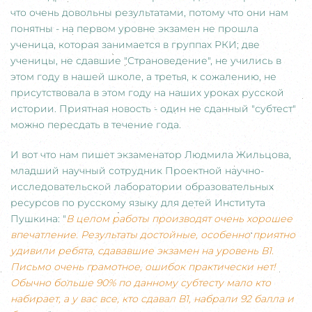
что очень довольны результатами, потому что они нам
понятны - на первом уровне экзамен не прошла
ученица
, которая занимается в группах РКИ; две
ученицы, не сдавшие "Страноведение", не учились в
этом году в нашей школе, а третья, к сожалению, не
присутствовала в этом году на наших уроках русской
истории. Приятная новость - один не сданный "субтест"
можно пересдать в течение года.
И вот что нам пишет экзаменатор Людмила Жильцова,
младший научный сотрудник Проектной научно-
исследовательской лаборатории образовательных
ресурсов по русскому языку для детей Института
Пушкина: "
В целом работы производят очень хорошее
впечатление. Результаты достойные, особенно приятно
удивили ребята, сдававшие экзамен на уровень В1.
Письмо очень грамотное, ошибок практически нет!
Обычно больше 90% по данному субтесту мало кто
набирает, а у вас все, кто сдавал В1, набрали 92 балла и