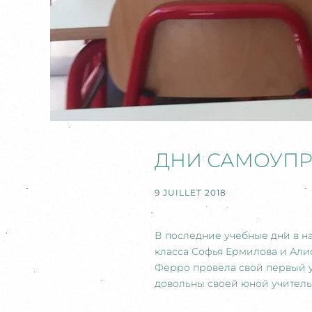
ДНИ САМОУПР
9 JUILLET 2018
В последние учебные дни в н
класса Софья Ермилова и Алис
Ферро провела свой первый ур
довольны своей юной учительн