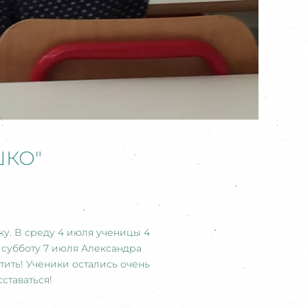
ШКО"
у. В среду 4 июля ученицы 4
 субботу 7 июля Александра
тить! Ученики остались очень
ставаться!