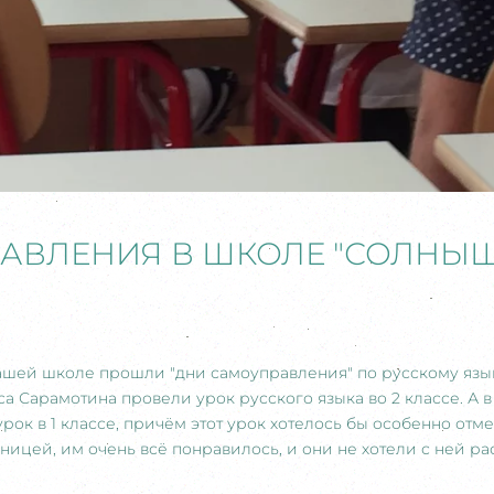
АВЛЕНИЯ В ШКОЛЕ "СОЛНЫ
ашей школе прошли "дни самоуправления" по русскому язык
а Сарамотина провели урок русского языка во 2 классе. А в
ок в 1 классе, причём этот урок хотелось бы особенно отме
ицей, им очень всё понравилось, и они не хотели с ней рас