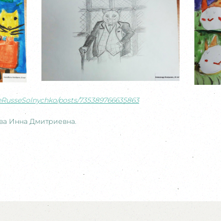
eRusseSolnychko/posts/735389766635863
ова Инна Дмитриевна.