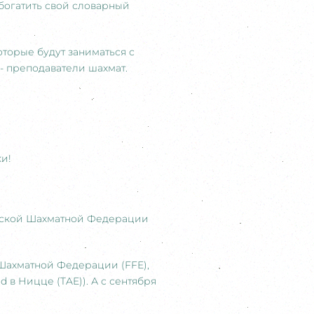
обогатить свой словарный
торые будут заниматься с
- преподаватели шахмат.
ки!
узской Шахматной Федерации
Шахматной Федерации (FFE),
 в Ницце (TAE)). А с сентября