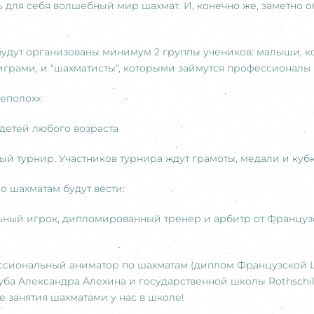
ть для себя волшебный мир шахмат. И, конечно же, заметно 
дут организованы минимум 2 группы учеников: малыши, ко
грами, и "шахматисты", которыми займутся профессионалы 
еполох»:
 детей любого возраста
ый турнир. Участников турнира ждут грамоты, медали и куб
о шахматам будут вести:
льный игрок, дипломированный тренер и арбитр от Франц
ессиональный аниматор по шахматам (диплом Французской 
ба Александра Алехина и государственной школы Rothschild
е занятия шахматами у нас в школе!