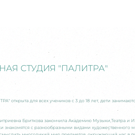
НАЯ СТУДИЯ "ПАЛИТРА"
А" открыта для всех учеников с 3 до 18 лет, дети занимаютс
итриевна Бриткова закончила Академию Музыки,Театра и И
ки знакомятся с разнообразными видами художественного м
 осмыслить многоликий мир предметов, окружающий нас в п