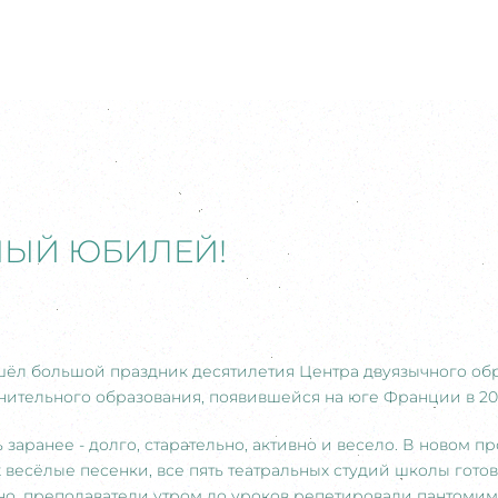
ЫЙ ЮБИЛЕЙ!
рошёл большой праздник десятилетия Центра двуязычного об
ительного образования, появившейся на юге Франции в 200
 заранее - долго, старательно, активно и весело. В новом
весёлые песенки, все пять театральных студий школы гото
но, преподаватели утром до уроков репетировали пантоми