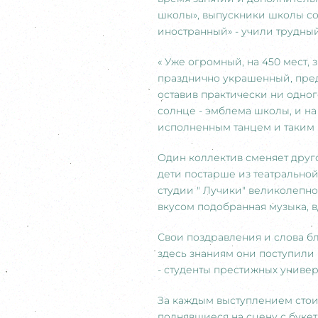
школы», выпускники школы соз
иностранный» - учили трудный,
« Уже огромный, на 450 мест, 
празднично украшенный, предв
оставив практически ни одного
солнце - эмблема школы, и на
исполненным танцем и таким 
Один коллектив сменяет друг
дети постарше из театральной
студии " Лучики" великолепн
вкусом подобранная музыка, в
Свои поздравления и слова б
здесь знаниям они поступили
- студенты престижных униве
За каждым выступлением стои
поднявшиеся на сцену с букет