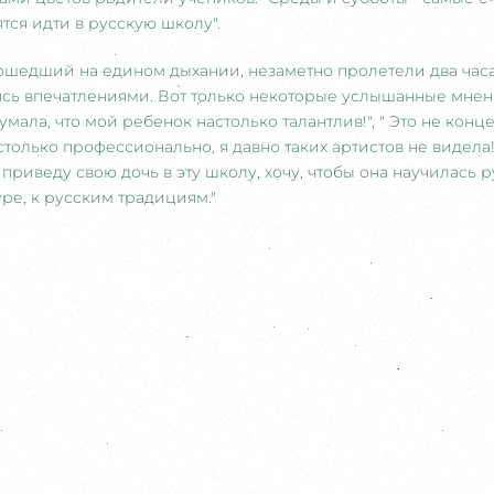
ятся идти в русскую школу".
ошедший на едином дыхании, незаметно пролетели два часа
ясь впечатлениями. Вот только некоторые услышанные мнени
думала, что мой ребенок настолько талантлив!", " Это не конц
столько профессионально, я давно таких артистов не видела!!
приведу свою дочь в эту школу, хочу, чтобы она научилась 
уре, к русским традициям."