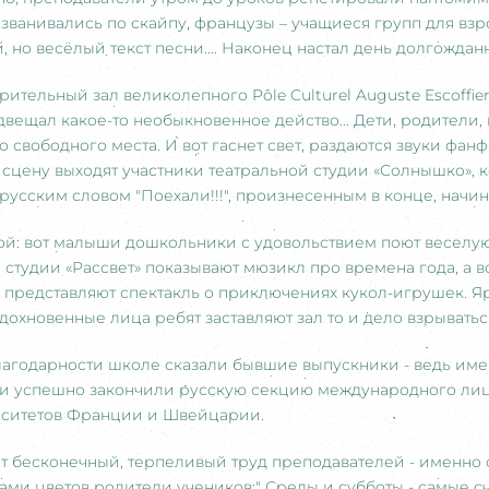
ванивались по скайпу, французы – учащиеся групп для взр
 но весёлый текст песни.... Наконец настал день долгожданн
зрительный зал великолепного Pôle Culturel Auguste Escoffie
ещал какое-то необыкновенное действо... Дети, родители, г
 свободного места. И вот гаснет свет, раздаются звуки фанф
 сцену выходят участники театральной студии «Солнышко»,
русским словом "Поехали!!!", произнесенным в конце, начи
ой: вот малыши дошкольники с удовольствием поют веселую 
 студии «Рассвет» показывают мюзикл про времена года, а в
о представляют спектакль о приключениях кукол-игрушек. Я
дохновенные лица ребят заставляют зал то и дело взрывать
лагодарности школе сказали бывшие выпускники - ведь им
 и успешно закончили русскую секцию международного лице
рситетов Франции и Швейцарии.
т бесконечный, терпеливый труд преподавателей - именно 
ами цветов родители учеников:" Среды и субботы - самые с