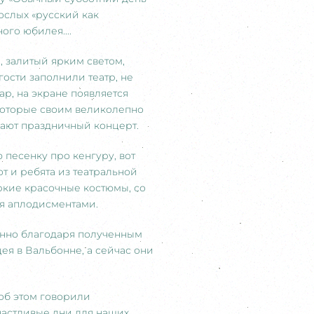
ослых «русский как
ого юбилея....
r, залитый ярким светом,
ости заполнили театр, не
ар, на экране появляется
 которые своим великолепно
нают праздничный концерт.
песенку про кенгуру, вот
от и ребята из театральной
ркие красочные костюмы, со
ся аплодисментами.
енно благодаря полученным
я в Вальбонне, а сейчас они
об этом говорили
частливые дни для наших