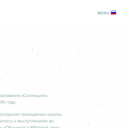
MENU
разования «Солнышко»,
6 году.
 просторном помещении школы
вились к выступлениям во
му «Обычный cубботний день