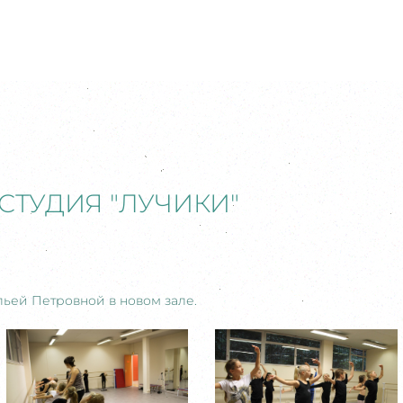
СТУДИЯ "ЛУЧИКИ"
льей Петровной в новом зале.