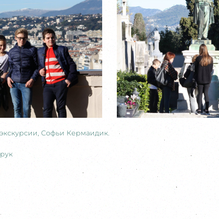
экскурсии, Софьи Кермаидик.
ерук