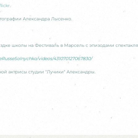
flickr
.
тографии Александра Лысенко.
дке школы на Фестиваль в Марсель с эпизодами спектакля
eRusseSolnychko/videos/431070127067830/
ной актрисы студии "Лучики" Александры.