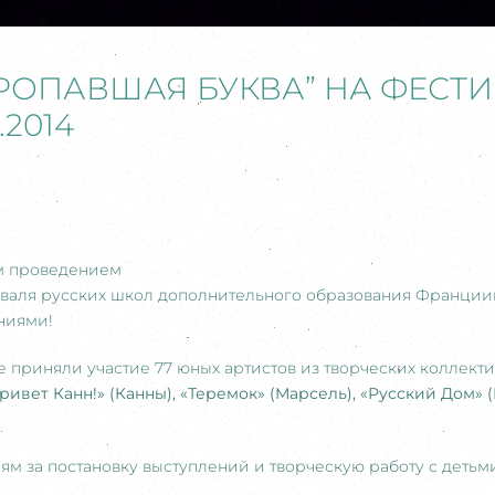
РОПАВШАЯ БУКВА” НА ФЕСТИ
.2014
м проведением
иваля русских школ дополнительного образования Франции
ниями!
 приняли участие 77 юных артистов из творческих коллекти
ивет Канн!» (Канны),
«Теремок» (Марсель), «Русский Дом» 
м за постановку выступлений и творческую работу с детьм