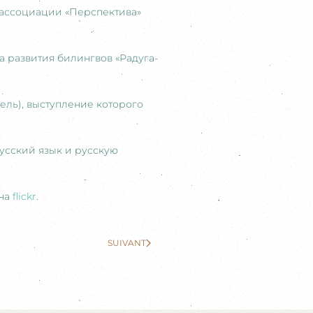
ассоциации «Перспектива»
 развития билингвов «Радуга-
ль), выступление которого
русский язык и русскую
 на
flickr
.
SUIVANT