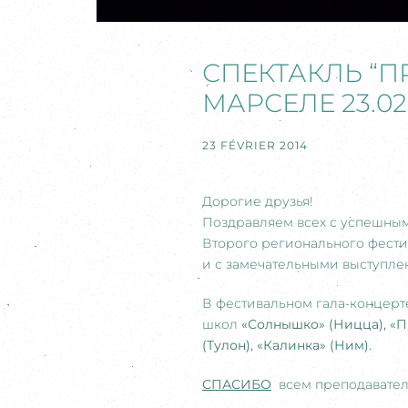
СПЕКТАКЛЬ “П
МАРСЕЛЕ 23.02
23 FÉVRIER 2014
Дорогие друзья!
Поздравляем всех с успешны
Второго регионального фест
и с замечательными выступле
В фестивальном гала-концерте
школ
«Солнышко» (Ницца), «Пр
(Тулон), «Калинка» (Ним).
СПАСИБО
всем преподавателя