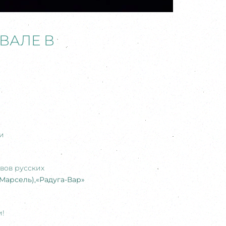
ВАЛЕ В
и
вов русских
(Марсель),«Радуга-Вар»
и!