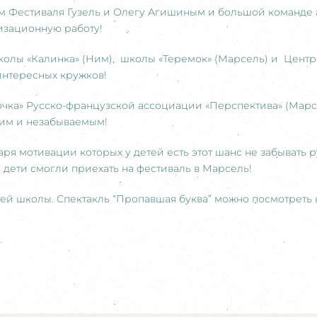
м Фестиваля Гузель и Олегу Агишиным и большой команде 
изационную работу!
олы «Калинка» (Ним), школы «Теремок» (Марсель) и Центра
интересных кружков!
ка» Русско-французской ассоциации «Перспектива» (Марсе
ким и незабываемым!
ря мотивации которых у детей есть этот шанс не забывать 
 дети смогли приехать на фестиваль в Марсель!
й школы. Спектакль “Пропавшая буква” можно посмотреть