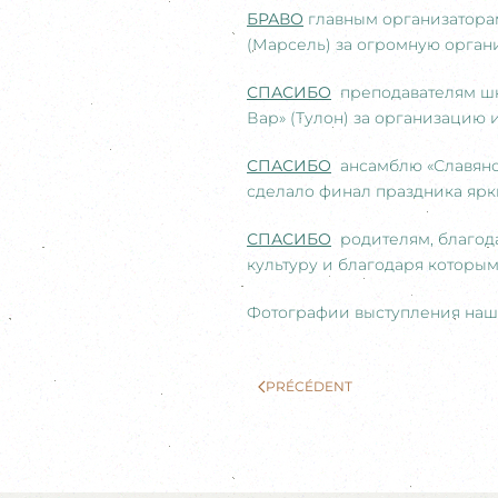
БРАВО
главным организатора
(Марсель) за огромную орган
СПАСИБО
преподавателям шк
Вар» (Тулон) за организацию 
СПАСИБО
ансамблю «Славяноч
сделало финал праздника яр
СПАСИБО
родителям, благода
культуру и благодаря которым
Фотографии выступления наше
PRÉCÉDENT