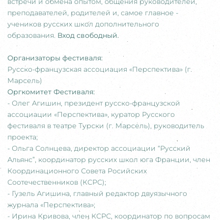
встречи и обмена опытом, общения руководителей,
преподавателей, родителей и, самое главное -
учеников русских школ дополнительного
образования.
Вход свободный.
Организаторы фестиваля:
Русско-французская ассоциация «Перспектива» (г.
Марсель)
Оргкомитет Фестиваля:
- Олег Агишин, президент русско-французской
ассоциации «Перспектива», куратор Русского
фестиваля в театре Турски (г. Марсель), руководитель
проекта;
- Ольга Солнцева, директор ассоциации “Русский
Альянс”, координатор русских школ юга Франции, член
Координационного Совета Росийских
Соотечественников (КСРС);
- Гузель Агишина, главный редактор двуязычного
журнала «Перспектива»;
- Ирина Кривова, член КСРС, координатор по вопросам