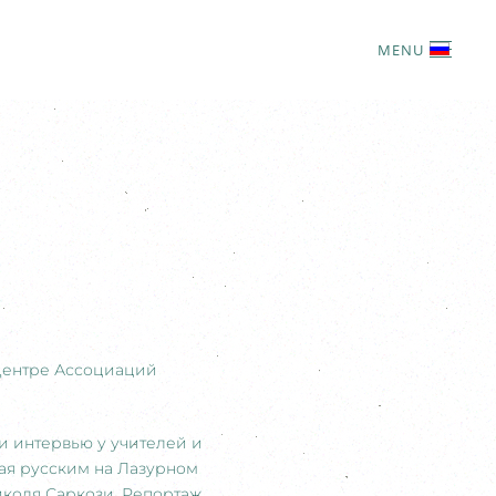
MENU
 Центре Ассоциаций
и интервью у учителей и
ная русским на Лазурном
иколя Саркози. Репортаж