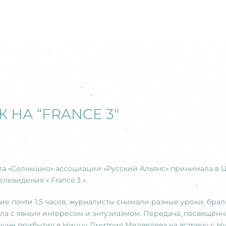
 НА “FRANCE 3″
кола «Солнышко» ассоциации «Русский Альянс» принимала в
левидения « France 3 ».
е почти 1,5 часов, журналисты снимали разные уроки, брал
ала с явным интересом и энтузиазмом. Передача, посвящён
кануне прибытия в Ниццу Дмитрия Медведева на встречу с Н