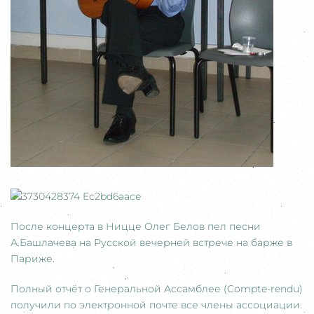
После концерта в Ницце Олег Белов пел песни
А.Башлачева на Русской вечерней встрече на барже в
Париже.
Полный отчёт о Генеральной Ассамблее (Compte-rendu)
получили по электронной почте все члены ассоциации.