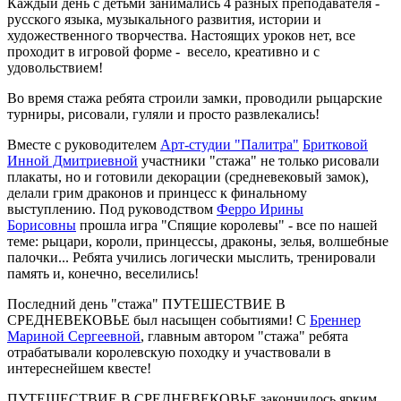
Каждый день с детьми занимались 4 разных преподавателя -
русского языка, музыкального развития, истории и
художественного творчества. Настоящих уроков нет, все
проходит в игровой форме - весело, креативно и с
удовольствием!
Во время стажа ребята строили замки, проводили рыцарские
турниры, рисовали, гуляли и просто развлекались!
Вместе с руководителем
Арт-студии "Палитра"
Бритковой
Инной Дмитриевной
участники "стажа" не только рисовали
плакаты, но и готовили декорации (средневековый замок),
делали грим драконов и принцесс к финальному
выступлению. Под руководством
Ферро Ирины
Борисовны
прошла игра "Спящие королевы" - все по нашей
теме: рыцари, короли, принцессы, драконы, зелья, волшебные
палочки... Ребята учились логически мыслить, тренировали
память и, конечно, веселились!
Последний день "стажа" ПУТЕШЕСТВИЕ В
СРЕДНЕВЕКОВЬЕ был насыщен событиями! С
Бреннер
Мариной Сергеевной
, главным автором "стажа" ребята
отрабатывали королевскую походку и участвовали в
интереснейшем квесте!
ПУТЕШЕСТВИЕ В СРЕДНЕВЕКОВЬЕ закончилось ярким